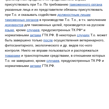
присутствовать при Т.о. По требованию
таможенного органа
указанные лица и их представители обязаны присутствовать
при Т.о. и оказывать содействие
должностным лицам
таможенных органов
в производстве Т.о. Т.о., в т.ч. заполнение
документов
для таможенных целей, производится на русском
языке
, кроме
случаев
, предусмотренных ТК РФ* и
нормативными
актами
ГТК РФ. В некоторых
случаях
Т.о. может
быть завершено только
после
осуществления ветеринарного,
фитосанитарного, экологического и др. видов roc-ного
контроля. Никто не вправе пользоваться и распоряжаться
товарами
и транспортными средствами, в отношении которых
Т.о. не завершено, кроме
случаев
, предусмотренных ТК РФ и
нормативными
актами
ГТК РФ.