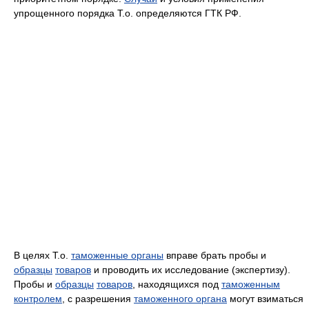
упрощенного порядка Т.о. определяются ГТК РФ.
В целях Т.о.
таможенные органы
вправе брать пробы и
образцы
товаров
и проводить их исследование (экспертизу).
Пробы и
образцы
товаров
, находящихся под
таможенным
контролем
, с разрешения
таможенного органа
могут взиматься