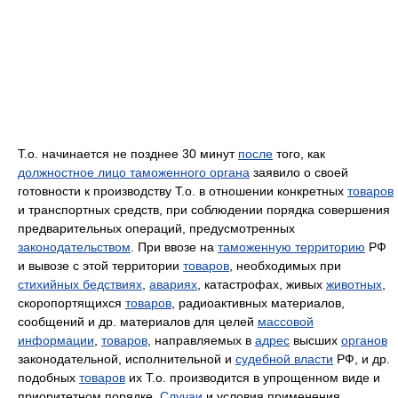
Т.о. начинается не позднее 30 минут
после
того, как
должностное лицо таможенного органа
заявило о своей
готовности к производству Т.о. в отношении конкретных
товаров
и транспортных средств, при соблюдении порядка совершения
предварительных операций, предусмотренных
законодательством
. При ввозе на
таможенную территорию
РФ
и вывозе с этой территории
товаров
, необходимых при
стихийных бедствиях
,
авариях
, катастрофах, живых
животных
,
скоропортящихся
товаров
, радиоактивных материалов,
сообщений и др. материалов для целей
массовой
информации
,
товаров
, направляемых в
адрес
высших
органов
законодательной, исполнительной и
судебной власти
РФ, и др.
подобных
товаров
их Т.о. производится в упрощенном виде и
приоритетном порядке.
Случаи
и условия применения